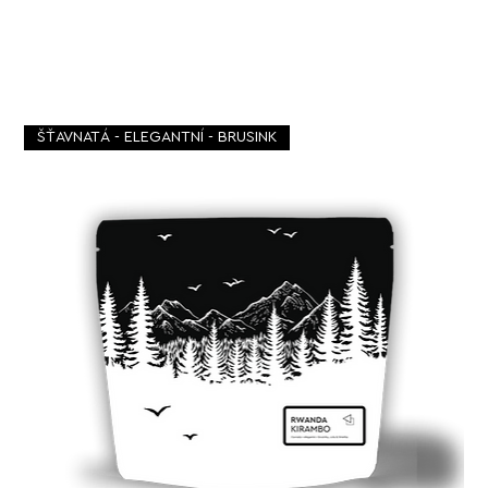
ŠŤAVNATÁ - ELEGANTNÍ - BRUSINK