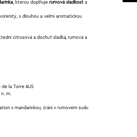
arinka
, kterou doplňuje
rumová sladkost
a
e kořenitý, s dlouhou a velmi aromatickou
střední citrusová a dochuť sladká, rumová a
 de la Torre AUS
n. m.
tion s mandarinkou, zrání v rumovém sudu