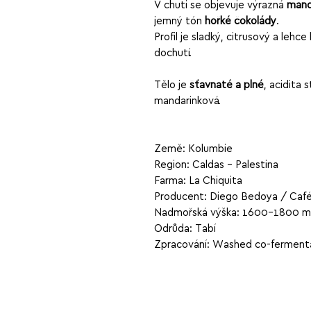
V chuti se objevuje výrazná
mand
jemný tón
hořké čokolády
.
Profil je sladký, citrusový a lehc
dochutí.
Tělo je
šťavnaté a plné
, acidita 
mandarinková.
Země: Kolumbie
Region: Caldas – Palestina
Farma: La Chiquita
Producent: Diego Bedoya / Café
Nadmořská výška: 1600–1800 m 
Odrůda: Tabí
Zpracování: Washed co-fermenta