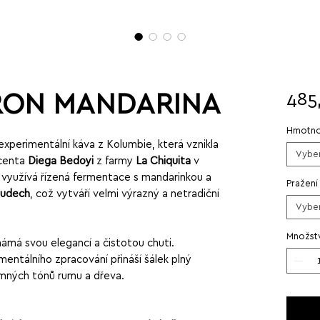
RON MANDARINA
485
Hmotno
rimentální káva z Kolumbie, která vznikla
Vyber
ucenta
Diega Bedoyi
z farmy
La Chiquita
v
e využívá řízená fermentace s mandarinkou a
Pražení
sudech
, což vytváří velmi výrazný a netradiční
Vyber
Množstv
známá svou elegancí a čistotou chuti.
ntálního zpracování přináší šálek plný
jemných tónů rumu a dřeva.