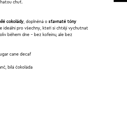
hatou chuť.
ílé čokolády
, doplněná o
šťavnaté tóny
e ideální pro všechny, kteří si chtějí vychutnat
oliv během dne – bez kofeinu, ale bez
sugar cane decaf
nč, bílá čokoláda