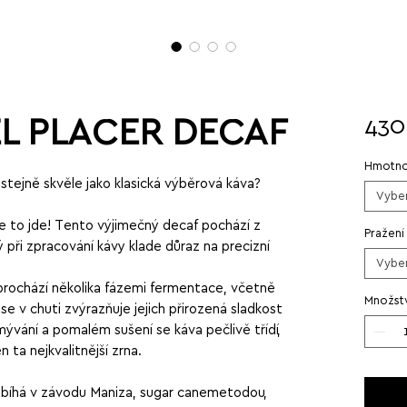
L PLACER DECAF
430
Hmotno
stejně skvěle jako klasická výběrová káva?
Vyber
e to jde! Tento výjimečný decaf pochází z
Pražení
 při zpracování kávy klade důraz na precizní
Vyber
.
 prochází několika fázemi fermentace, včetně
Množstv
e v chuti zvýrazňuje jejich přirozená sladkost
ývání a pomalém sušení se káva pečlivě třídí,
 ta nejkvalitnější zrna.
bíhá v závodu Maniza, sugar canemetodou,