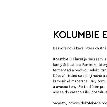
KOLUMBIE E
Bezkofeinová káva, která chutná 
Kolumbie El Placer
je důkazem, ž
farmy Sebastiana Ramireze, který
fermentaci a pečlivou selekci zrn
Kávové třešně se sbírají ručně a
karbonické macerace. Díky tomu s
a ovocné tóny. Po tradičním prom
aby se do vašeho šálku dostala jen
Samotný proces dekofeinace pro