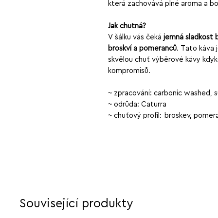
která zachovává plné aroma a bo
Jak chutná?
V šálku vás čeká
jemná sladkost b
broskví a pomerančů
. Tato káva j
skvělou chuť výběrové kávy kdyk
kompromisů.
~ zpracování: carbonic washed, 
~ odrůda: Caturra
~ chuťový profil: broskev, pomera
Související produkty