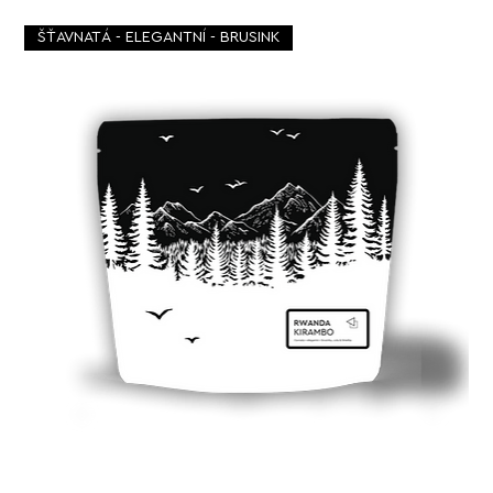
ŠŤAVNATÁ - ELEGANTNÍ - BRUSINK