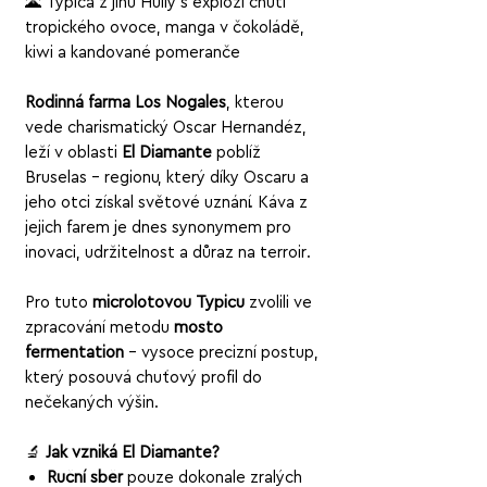
🌋 Typica z jihu Huily s explozí chutí
tropického ovoce, manga v čokoládě,
kiwi a kandované pomeranče
Rodinná farma Los Nogales
, kterou
vede charismatický Oscar Hernandéz,
leží v oblasti
El Diamante
poblíž
Bruselas – regionu, který díky Oscaru a
jeho otci získal světové uznání. Káva z
jejich farem je dnes synonymem pro
inovaci, udržitelnost a důraz na terroir.
Pro tuto
microlotovou Typicu
zvolili ve
zpracování metodu
mosto
fermentation
– vysoce precizní postup,
který posouvá chuťový profil do
nečekaných výšin.
🔬
Jak vzniká El Diamante?
Ruční sběr
pouze dokonale zralých