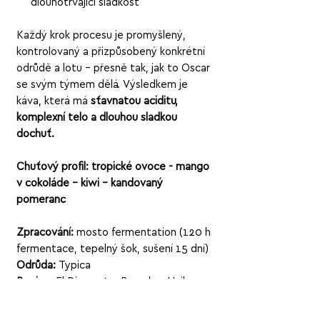
dlouhotrvající sladkost
Každý krok procesu je promyšlený,
kontrolovaný a přizpůsobený konkrétní
odrůdě a lotu – přesně tak, jak to Oscar
se svým týmem dělá. Výsledkem je
káva, která má
šťavnatou aciditu,
komplexní tělo a dlouhou sladkou
dochuť.
Chuťový profil: tropické ovoce - mango
v čokoládě – kiwi – kandovaný
pomeranč
Zpracování:
mosto fermentation (120 h
fermentace, tepelný šok, sušení 15 dní)
Odrůda:
Typica
Region:
El Diamante, Bruselas, Huila,
Kolumbie
Producent:
Oscar Hernandéz – Finca