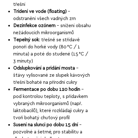
třešní
Třídění ve vodě (floating)
–
odstranění všech vadných zrn
Dezinfekce ozónem
– snížení obsahu
nežádoucích mikroorganismů
Tepelný šok
: třešně se střídavě
ponoří do horké vody (80 °C / 1
minuta) a poté do studené (15 °C /
3 minuty)
Odslupkování a přidání mosta
–
šťávy vylisované ze slupek kávových
třešní bohaté na přírodní cukry
Fermentace po dobu 120 hodin
–
pod kontrolou teploty, s přídavkem
vybraných mikroorganismů (např.
laktobacilů), které rozkládají cukry a
tvoří bohatý chuťový profil
Sušení na slunci po dobu 15 dní
–
pozvolné a šetrné, pro stabilitu a