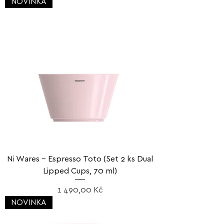
NOVINKA
Ni Wares – Espresso Toto (Set 2 ks Dual
Lipped Cups, 70 ml)
Cena
1 490,00 Kč
NOVINKA