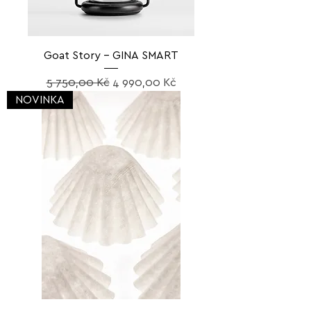
Goat Story – GINA SMART
Běžná cena
Zvýhodněná cena
5 750,00 Kč
4 990,00 Kč
NOVINKA