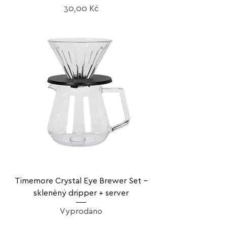
Cena
30,00 Kč
Timemore Crystal Eye Brewer Set –
skleněný dripper + server
Vyprodáno