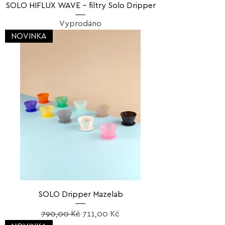
SOLO HIFLUX WAVE – filtry Solo Dripper
Vyprodáno
NOVINKA
SOLO Dripper Mazelab
Běžná cena
Zvýhodněná cena
790,00 Kč
711,00 Kč