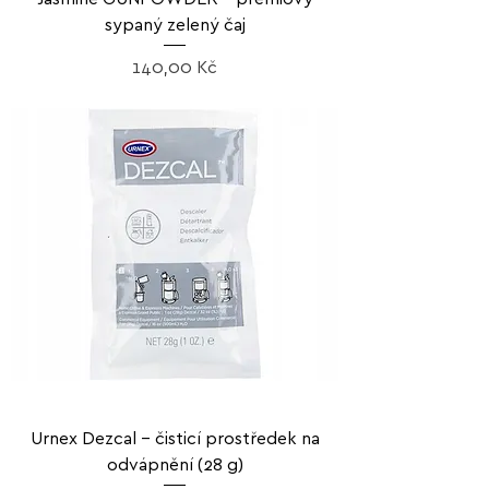
sypaný zelený čaj
Cena
140,00 Kč
Urnex Dezcal – čisticí prostředek na
odvápnění (28 g)