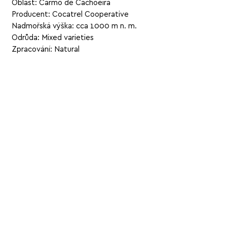
Oblast: Carmo de Cachoeira
Producent: Cocatrel Cooperative
Nadmořská výška: cca 1000 m n. m.
Odrůda: Mixed varieties
Zpracování: Natural
Související
produkty
KRÉMOVÁ - INTENZIVNÍ - ČOKOLÁD