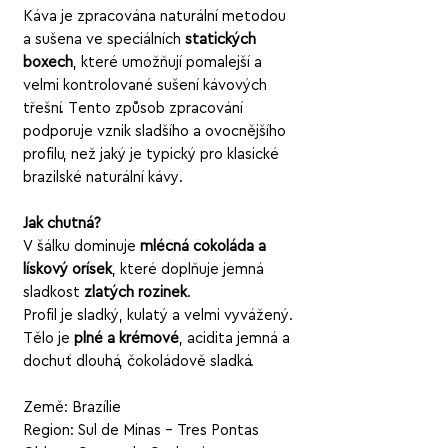
Káva je zpracována naturální metodou
a sušena ve speciálních
statických
boxech
, které umožňují pomalejší a
velmi kontrolované sušení kávových
třešní. Tento způsob zpracování
podporuje vznik sladšího a ovocnějšího
profilu, než jaký je typický pro klasické
brazilské naturální kávy.
Jak chutná?
V šálku dominuje
mléčná čokoláda a
lískový oříšek
, které doplňuje jemná
sladkost
zlatých rozinek
.
Profil je sladký, kulatý a velmi vyvážený.
Tělo je
plné a krémové
, acidita jemná a
dochuť dlouhá, čokoládově sladká.
Země: Brazílie
Region: Sul de Minas – Tres Pontas