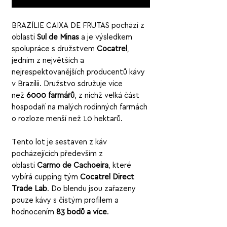
BRAZÍLIE CAIXA DE FRUTAS pochází z
oblasti
Sul de Minas
a je výsledkem
spolupráce s družstvem
Cocatrel
,
jedním z největších a
nejrespektovanějších producentů kávy
v Brazílii. Družstvo sdružuje více
než
6000 farmářů
, z nichž velká část
hospodaří na malých rodinných farmách
o rozloze menší než 10 hektarů.
Tento lot je sestaven z káv
pocházejících především z
oblasti
Carmo de Cachoeira
, které
vybírá cupping tým
Cocatrel Direct
Trade Lab
. Do blendu jsou zařazeny
pouze kávy s čistým profilem a
hodnocením
83 bodů a více
.