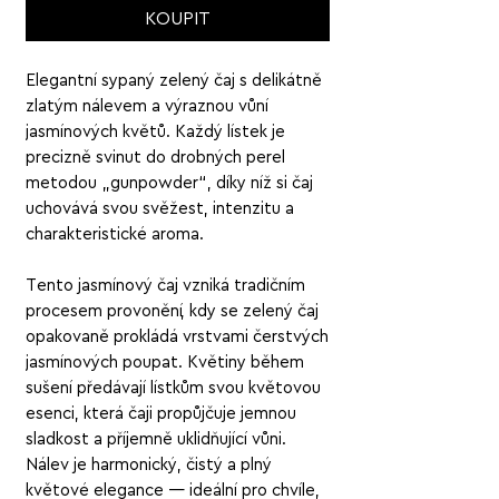
KOUPIT
Elegantní sypaný zelený čaj s delikátně
zlatým nálevem a výraznou vůní
jasmínových květů. Každý lístek je
precizně svinut do drobných perel
metodou „gunpowder“, díky níž si čaj
uchovává svou svěžest, intenzitu a
charakteristické aroma.
Tento jasmínový čaj vzniká tradičním
procesem provonění, kdy se zelený čaj
opakovaně prokládá vrstvami čerstvých
jasmínových poupat. Květiny během
sušení předávají lístkům svou květovou
esenci, která čaji propůjčuje jemnou
sladkost a příjemně uklidňující vůni.
Nálev je harmonický, čistý a plný
květové elegance — ideální pro chvíle,