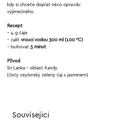
kdy si chcete dopřát něco opravdu
výjimečného.
Recept
– 4 g čaje
– zalít
vroucí vodou 300 ml (100 °C)
– louhovat
5 minut
Původ
Srí Lanka – oblast Kandy
(čistý ceylonský zelený čaj s jasmínem)
Související
produkty