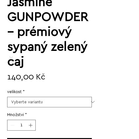
Jasmine
GUNPOWDER
– prémiový
sypaný zelený
čaj
Cena
140,00 Kč
velikost
*
Množství
*