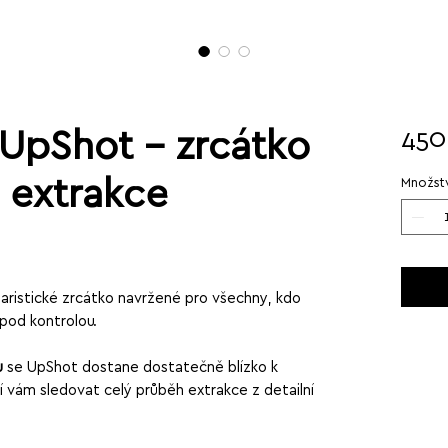
UpShot – zrcátko
450
 extrakce
Množstv
aristické zrcátko navržené pro všechny, kdo
 pod kontrolou.
u
se UpShot dostane dostatečně blízko k
 vám sledovat celý průběh extrakce z detailní