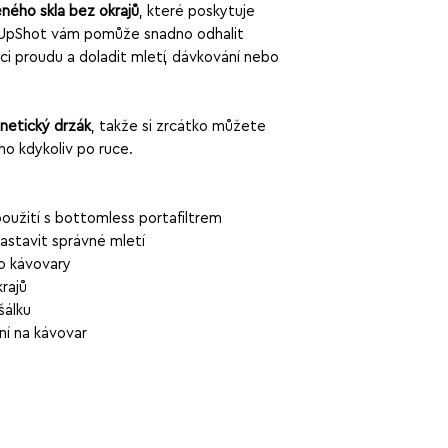
ného skla bez okrajů
, které poskytuje
. UpShot vám pomůže snadno odhalit
ci proudu a doladit mletí, dávkování nebo
gnetický držák
, takže si zrcátko můžete
ho kdykoliv po ruce.
 použití s bottomless portafiltrem
astavit správné mletí
o kávovary
rajů
šálku
í na kávovar