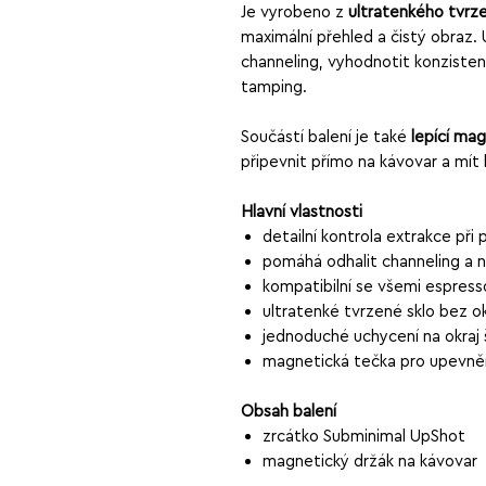
Je vyrobeno z
ultratenkého tvrze
maximální přehled a čistý obraz
channeling, vyhodnotit konzisten
tamping.
Součástí balení je také
lepící ma
připevnit přímo na kávovar a mít 
Hlavní vlastnosti
detailní kontrola extrakce při
pomáhá odhalit channeling a n
kompatibilní se všemi espress
ultratenké tvrzené sklo bez ok
jednoduché uchycení na okraj 
magnetická tečka pro upevněn
Obsah balení
zrcátko Subminimal UpShot
magnetický držák na kávovar