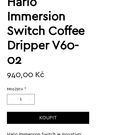
Hario
Immersion
Switch Coffee
Dripper V60-
02
Cena
940,00 Kč
Množství
*
KOUPIT
Hario Immersion Switch je inovativní