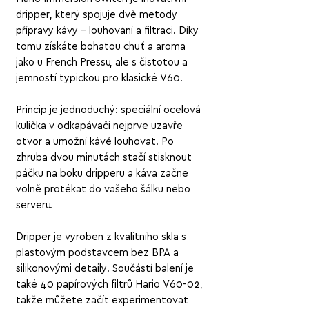
dripper, který spojuje dvě metody
přípravy kávy – louhování a filtraci. Díky
tomu získáte bohatou chuť a aroma
jako u French Pressu, ale s čistotou a
jemností typickou pro klasické V60.
Princip je jednoduchý: speciální ocelová
kulička v odkapávači nejprve uzavře
otvor a umožní kávě louhovat. Po
zhruba dvou minutách stačí stisknout
páčku na boku dripperu a káva začne
volně protékat do vašeho šálku nebo
serveru.
Dripper je vyroben z kvalitního skla s
plastovým podstavcem bez BPA a
silikonovými detaily. Součástí balení je
také 40 papírových filtrů Hario V60-02,
takže můžete začít experimentovat