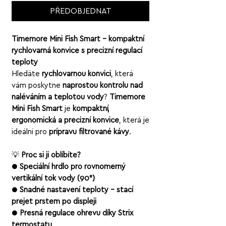
PŘEDOBJEDNAT
Timemore Mini Fish Smart – kompaktní
rychlovarná konvice s precizní regulací
teploty
Hledáte
rychlovarnou konvici
, která
vám poskytne
naprostou kontrolu nad
naléváním a teplotou vody
?
Timemore
Mini Fish Smart
je
kompaktní,
ergonomická a precizní konvice
, která je
ideální pro
přípravu filtrované kávy
.
💡
Proč si ji oblíbíte?
●
Speciální hrdlo pro rovnoměrný
vertikální tok vody (90°)
●
Snadné nastavení teploty – stačí
přejet prstem po displeji
●
Přesná regulace ohřevu díky Strix
termostatu