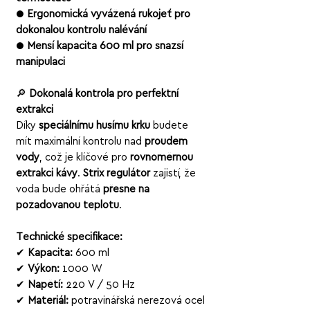
●
Ergonomická vyvážená rukojeť pro
dokonalou kontrolu nalévání
●
Menší kapacita 600 ml pro snazší
manipulaci
🔎
Dokonalá kontrola pro perfektní
extrakci
Díky
speciálnímu husímu krku
budete
mít maximální kontrolu nad
proudem
vody
, což je klíčové pro
rovnoměrnou
extrakci kávy
.
Strix regulátor
zajistí, že
voda bude ohřátá
přesně na
požadovanou teplotu
.
Technické specifikace:
✔
Kapacita:
600 ml
✔
Výkon:
1000 W
✔
Napětí:
220 V / 50 Hz
✔
Materiál:
potravinářská nerezová ocel