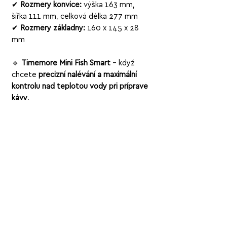
✔
Rozměry konvice:
výška 163 mm,
šířka 111 mm, celková délka 277 mm
✔
Rozměry základny:
160 x 145 x 28
mm
🔹
Timemore Mini Fish Smart
– když
chcete
precizní nalévání a maximální
kontrolu nad teplotou vody při přípravě
kávy
.
Související
produkty
KRÉMOVÁ - INTENZIVNÍ - ČOKOLÁD