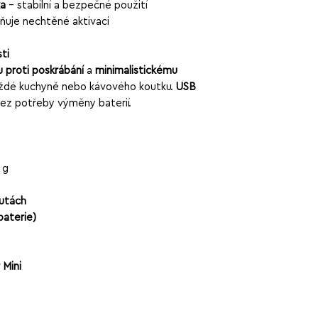
ka
– stabilní a bezpečné použití
ňuje nechtěné aktivaci
ti
proti poškrábání
a
minimalistickému
ždé kuchyně nebo kávového koutku.
USB
bez potřeby výměny baterií.
 g
utách
baterie)
 Mini