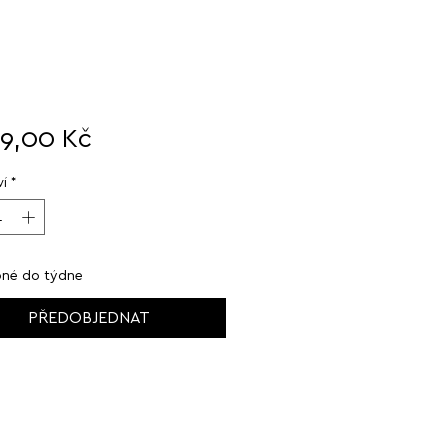
Cena
99,00 Kč
í
*
né do týdne
PŘEDOBJEDNAT