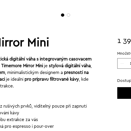
rror Mini
1 3
Množstv
tická digitální váha s integrovaným časovačem
–
Timemore Mirror Mini
je
stylová digitální váha
,
jem
, minimalistickým designem a
přesností na
ači
je ideální
pro přípravu filtrované kávy
, kde
Dostup
xtrakce.
 rušivých prvků, viditelný pouze při zapnutí
ování kávy
obu extrakce za vás
á pro espresso i pour-over