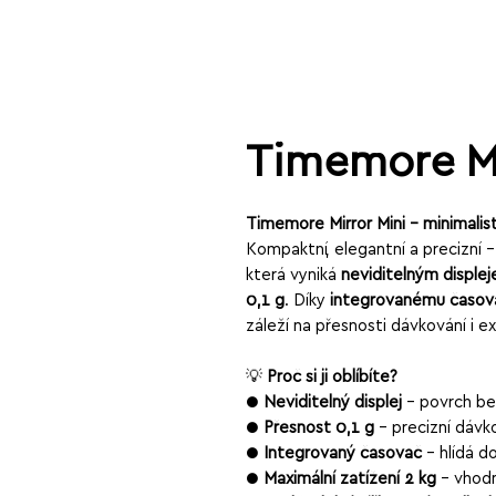
Timemore Mi
Timemore Mirror Mini – minimalis
Kompaktní, elegantní a precizní 
která vyniká
neviditelným disple
0,1 g
. Díky
integrovanému časov
záleží na přesnosti dávkování i e
💡
Proč si ji oblíbíte?
●
Neviditelný displej
– povrch bez
●
Přesnost 0,1 g
– precizní dávk
●
Integrovaný časovač
– hlídá d
●
Maximální zatížení 2 kg
– vhodn