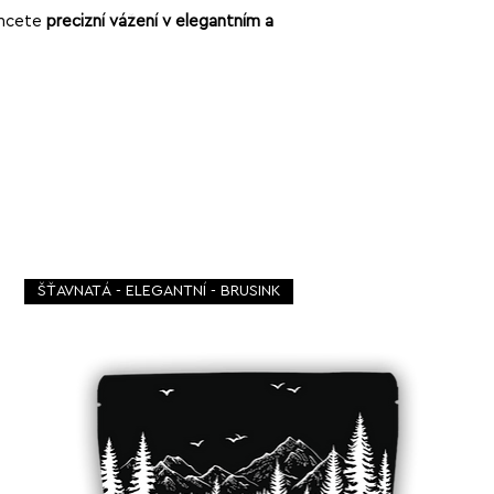
chcete
precizní vážení v elegantním a
ŠŤAVNATÁ - ELEGANTNÍ - BRUSINK