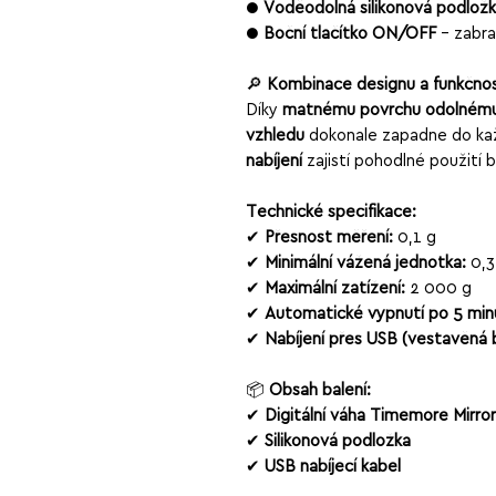
●
Voděodolná silikonová podlož
●
Boční tlačítko ON/OFF
– zabra
🔎
Kombinace designu a funkčnos
Díky
matnému povrchu odolnému 
vzhledu
dokonale zapadne do ka
nabíjení
zajistí pohodlné použití 
Technické specifikace:
✔
Přesnost měření:
0,1 g
✔
Minimální vážená jednotka:
0,3
✔
Maximální zatížení:
2 000 g
✔
Automatické vypnutí po 5 min
✔
Nabíjení přes USB (vestavěná 
📦
Obsah balení:
✔
Digitální váha Timemore Mirror
✔
Silikonová podložka
✔
USB nabíjecí kabel