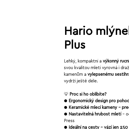
Hario mlýnek
Plus
Lehký, kompaktní a
výkonný ručn
svou kvalitou mletí vyrovná i d
kamenům a
vylepšenému šestih
vydrží ještě déle.
💡
Proč si ho oblíbíte?
●
Ergonomický design pro pohod
●
Keramické mlecí kameny – prec
●
Nastavitelná hrubost mletí
– o
Press
●
Ideální na cesty – váží jen 250