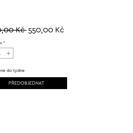
Běžná
Zvýhodněná
0,00 Kč 
550,00 Kč
cena
cena
í
*
né do týdne
PŘEDOBJEDNAT