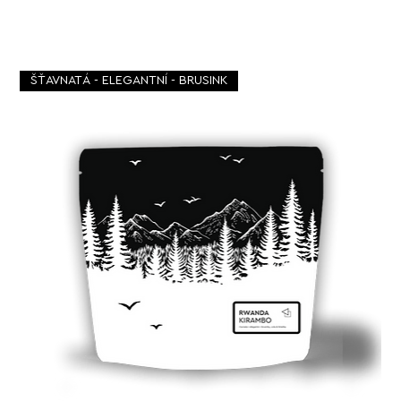
ŠŤAVNATÁ - ELEGANTNÍ - BRUSINK