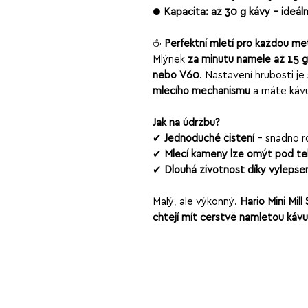
●
Kapacita: až 30 g kávy – ideá
☕
Perfektní mletí pro každou m
Mlýnek
za minutu namele až 15 g
nebo V60
. Nastavení hrubosti je
mlecího mechanismu
a máte kávu 
Jak na údržbu?
✔
Jednoduché čištění
– snadno r
✔
Mlecí kameny lze omýt pod te
✔
Dlouhá životnost díky vylep
Malý, ale výkonný.
Hario Mini Mill
chtějí mít čerstvě namletou kávu 