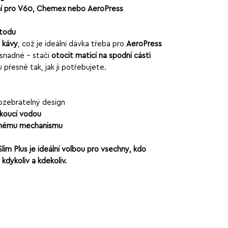
lní pro V60, Chemex nebo AeroPress
etodu
 kávy
, což je ideální dávka třeba pro
AeroPress
 snadné – stačí
otočit maticí na spodní části
přesně tak, jak ji potřebujete.
ozebratelný design
koucí vodou
šenému mechanismu
 Slim Plus je ideální volbou pro všechny, kdo
kdykoliv a kdekoliv.