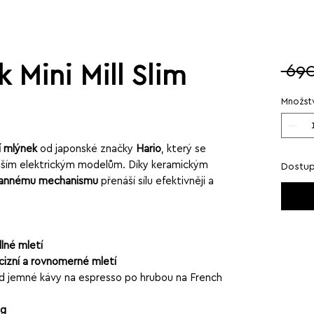
 Mini Mill Slim
 69
Množstv
í mlýnek
od japonské značky
Hario
, který se
ražším elektrickým modelům. Díky keramickým
Dostup
rannému mechanismu
přenáší sílu efektivněji a
lné mletí
izní a rovnoměrné mletí
d jemné kávy na espresso po hrubou na French
 g