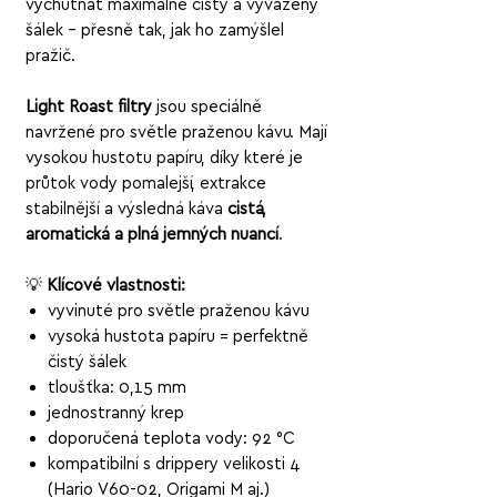
vychutnat maximálně čistý a vyvážený
šálek – přesně tak, jak ho zamýšlel
pražič.
Light Roast filtry
jsou speciálně
navržené pro světle praženou kávu. Mají
vysokou hustotu papíru, díky které je
průtok vody pomalejší, extrakce
stabilnější a výsledná káva
čistá,
aromatická a plná jemných nuancí
.
💡
Klíčové vlastnosti:
vyvinuté pro světle praženou kávu
vysoká hustota papíru = perfektně
čistý šálek
tloušťka: 0,15 mm
jednostranný krep
doporučená teplota vody: 92 °C
kompatibilní s drippery velikosti 4
(Hario V60-02, Origami M aj.)