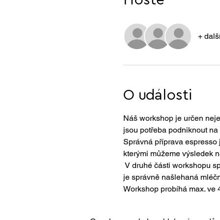
Hosté
+ dalš
O události
Náš workshop je určen nejen 
jsou potřeba podniknout na c
Správná příprava espresso 
kterými můžeme výsledek naš
 V druhé části workshopu s
je správně našlehaná mléčn
Workshop probíhá max. ve 4 l