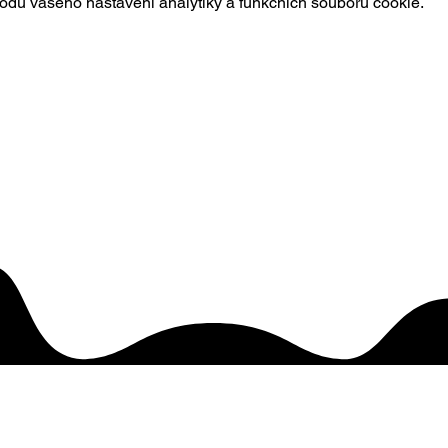
du vašeho nastavení analytiky a funkčních souborů cookie.
JEDNO
KAVÁRNY