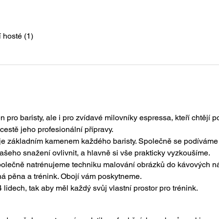
í hosté (1)
pro baristy, ale i pro zvídavé milovníky espressa, kteří chtějí p
estě jeho profesionální přípravy. 
je základním kamenem každého baristy. Společně se podíváme 
eho snažení ovlivnit, a hlavně si vše prakticky vyzkoušíme.
polečně natrénujeme techniku malování obrázků do kávových náp
á pěna a trénink. Obojí vám poskytneme. 
idech, tak aby měl každý svůj vlastní prostor pro trénink.