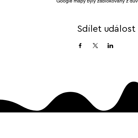
Google mapy byly zablokovány z důvo
Sdílet událost
E-SHOP