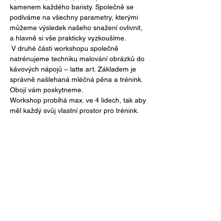
kamenem každého baristy. Společně se 
podíváme na všechny parametry, kterými 
můžeme výsledek našeho snažení ovlivnit, 
a hlavně si vše prakticky vyzkoušíme.
 V druhé části workshopu společně 
natrénujeme techniku malování obrázků do 
kávových nápojů – latte art. Základem je 
správně našlehaná mléčná pěna a trénink. 
Obojí vám poskytneme. 
Workshop probíhá max. ve 4 lidech, tak aby 
měl každý svůj vlastní prostor pro trénink.
Sdílet událost