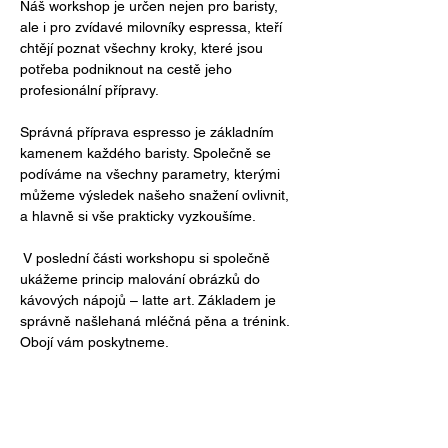
Náš workshop je určen nejen pro baristy, 
ale i pro zvídavé milovníky espressa, kteří 
chtějí poznat všechny kroky, které jsou 
potřeba podniknout na cestě jeho 
profesionální přípravy. 
Správná příprava espresso je základním 
kamenem každého baristy. Společně se 
podíváme na všechny parametry, kterými 
můžeme výsledek našeho snažení ovlivnit, 
a hlavně si vše prakticky vyzkoušíme.
 V poslední části workshopu si společně 
ukážeme princip malování obrázků do 
kávových nápojů – latte art. Základem je 
správně našlehaná mléčná pěna a trénink. 
Obojí vám poskytneme. 
Workshop probíhá max. ve 4 lidech, tak aby 
měl každý svůj vlastní prostor pro trénink.