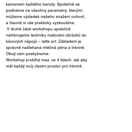
kamenem každého baristy. Společně se 
podíváme na všechny parametry, kterými 
můžeme výsledek našeho snažení ovlivnit, 
a hlavně si vše prakticky vyzkoušíme.
 V druhé části workshopu společně 
natrénujeme techniku malování obrázků do 
kávových nápojů – latte art. Základem je 
správně našlehaná mléčná pěna a trénink. 
Obojí vám poskytneme. 
Workshop probíhá max. ve 4 lidech, tak aby 
měl každý svůj vlastní prostor pro trénink.
Sdílet událost