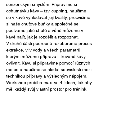
senzorickým smyslům. Připravíme si 
ochutnávku kávy – tzv. cupping, naučíme 
se v kávě vyhledávat její kvality, procvičíme 
si naše chuťové buňky a společně se 
podíváme jaké chutě a vůně můžeme v 
kávě najít, jak je rozdělit a rozpoznat. 
V druhé části podrobně rozebereme proces 
extrakce, vliv vody a všech parametrů, 
kterými můžeme přípravu filtrované kávy 
ovlivnit. Kávu si připravíme pomocí různých 
metod a naučíme se hledat souvislosti mezi 
technikou přípravy a výsledným nápojem.
Workshop probíhá max. ve 4 lidech, tak aby 
měl každý svůj vlastní prostor pro trénink.
Sdílet událost