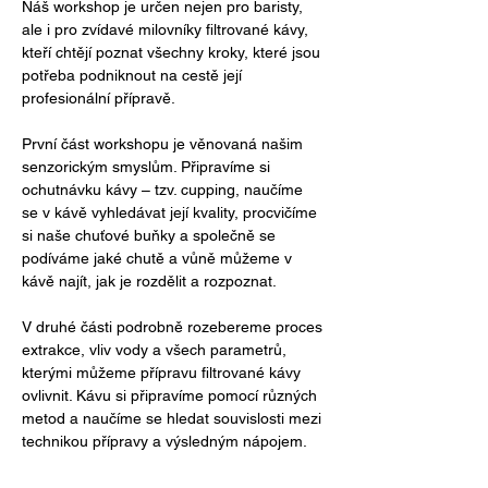
Náš workshop je určen nejen pro baristy, 
ale i pro zvídavé milovníky filtrované kávy, 
kteří chtějí poznat všechny kroky, které jsou 
potřeba podniknout na cestě její 
profesionální přípravě.
První část workshopu je věnovaná našim 
senzorickým smyslům. Připravíme si 
ochutnávku kávy – tzv. cupping, naučíme 
se v kávě vyhledávat její kvality, procvičíme 
si naše chuťové buňky a společně se 
podíváme jaké chutě a vůně můžeme v 
kávě najít, jak je rozdělit a rozpoznat. 
V druhé části podrobně rozebereme proces 
extrakce, vliv vody a všech parametrů, 
kterými můžeme přípravu filtrované kávy 
ovlivnit. Kávu si připravíme pomocí různých 
metod a naučíme se hledat souvislosti mezi 
technikou přípravy a výsledným nápojem.
Workshop probíhá max. ve 4 lidech, tak aby 