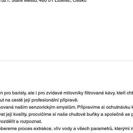
1321, Staré Město, 460 01 Liberec, Česko
pro baristy, ale i pro zvídavé milovníky filtrované kávy, kteří ch
t na cestě její profesionální přípravě.
novaná našim senzorickým smyslům. Připravíme si ochutnávku ká
t její kvality, procvičíme si naše chuťové buňky a společně se
rozdělit a rozpoznat. 
bereme proces extrakce, vliv vody a všech parametrů, kterými m