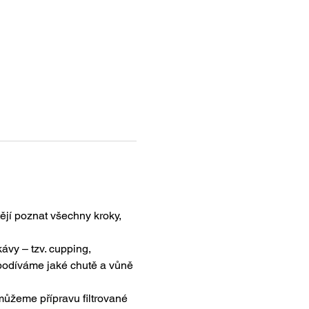
tějí poznat všechny kroky, 
vy – tzv. cupping, 
 podíváme jaké chutě a vůně 
ůžeme přípravu filtrované 