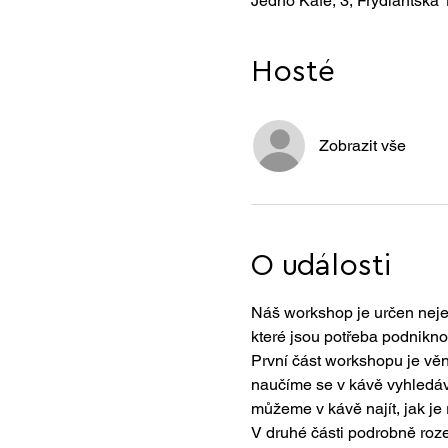
Jedno Kafe, 3, Frýdlantská 
Hosté
Zobrazit vše
O události
Náš workshop je určen nejen 
které jsou potřeba podniknou
První část workshopu je vě
naučíme se v kávě vyhledáva
můžeme v kávě najít, jak je 
V druhé části podrobně roze