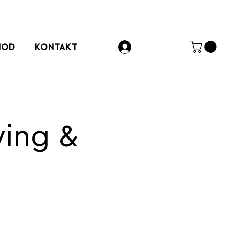
HOD
KONTAKT
Přihlásit se
wing &